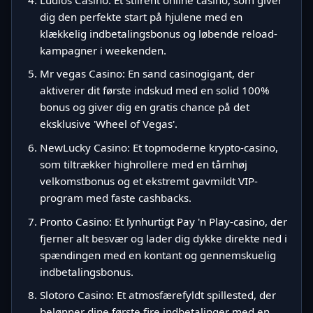
dig den perfekte start på hjulene med en
klækkelig indbetalingsbonus og løbende reload-
kampagner i weekenden.
Mr vegas Casino: En sand casinogigant, der
aktiverer dit første indskud med en solid 100%
bonus og giver dig en gratis chance på det
eksklusive 'Wheel of Vegas'.
NewLucky Casino: Et topmoderne krypto-casino,
som tiltrækker highrollere med en tårnhøj
velkomstbonus og et ekstremt gavmildt VIP-
program med faste cashbacks.
Pronto Casino: Et lynhurtigt Pay 'n Play-casino, der
fjerner alt besvær og lader dig dykke direkte ned i
spændingen med en kontant og gennemskuelig
indbetalingsbonus.
Slotoro Casino: Et atmosfærefyldt spillested, der
belønner dine første fire indbetalinger med en