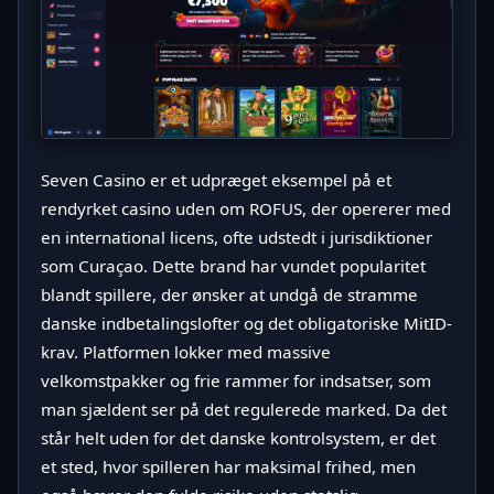
Seven Casino er et udpræget eksempel på et
rendyrket casino uden om ROFUS, der opererer med
en international licens, ofte udstedt i jurisdiktioner
som Curaçao. Dette brand har vundet popularitet
blandt spillere, der ønsker at undgå de stramme
danske indbetalingslofter og det obligatoriske MitID-
krav. Platformen lokker med massive
velkomstpakker og frie rammer for indsatser, som
man sjældent ser på det regulerede marked. Da det
står helt uden for det danske kontrolsystem, er det
et sted, hvor spilleren har maksimal frihed, men