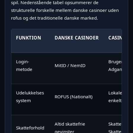
spil. Nedenstående tabel opsummerer de
strukturelle forskelle mellem danske casinoer uden
rofus og det traditionelle danske marked.
FUNKTION
DANSKE CASINOER
CASINOER
Login-
Brugernavn
MitID / NemID
metode
Adgangsko
Udelukkelses
Lokale værk
ROFUS (Nationalt)
system
enkelte sid
Altid skattefrie
Skattefrit i
Skatteforhold
gevinster
Skattepligt