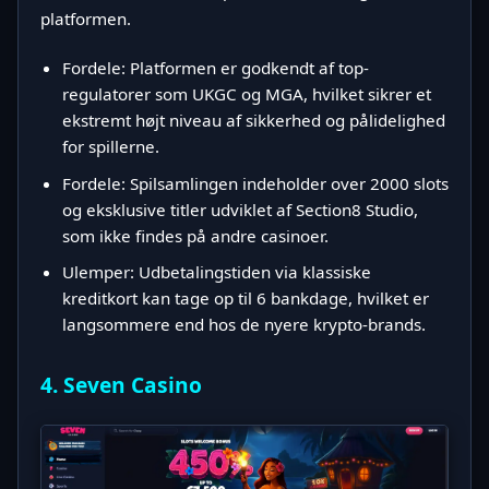
platformen.
Fordele: Platformen er godkendt af top-
regulatorer som UKGC og MGA, hvilket sikrer et
ekstremt højt niveau af sikkerhed og pålidelighed
for spillerne.
Fordele: Spilsamlingen indeholder over 2000 slots
og eksklusive titler udviklet af Section8 Studio,
som ikke findes på andre casinoer.
Ulemper: Udbetalingstiden via klassiske
kreditkort kan tage op til 6 bankdage, hvilket er
langsommere end hos de nyere krypto-brands.
4. Seven Casino