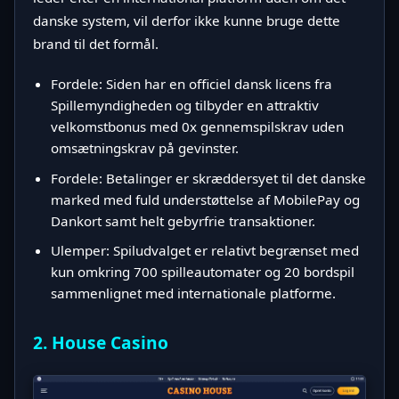
danske system, vil derfor ikke kunne bruge dette
brand til det formål.
Fordele: Siden har en officiel dansk licens fra
Spillemyndigheden og tilbyder en attraktiv
velkomstbonus med 0x gennemspilskrav uden
omsætningskrav på gevinster.
Fordele: Betalinger er skræddersyet til det danske
marked med fuld understøttelse af MobilePay og
Dankort samt helt gebyrfrie transaktioner.
Ulemper: Spiludvalget er relativt begrænset med
kun omkring 700 spilleautomater og 20 bordspil
sammenlignet med internationale platforme.
2. House Casino