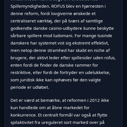
Spillemyndigheden. ROFUS blev en hjørnesten i
denne reform, fordi lovgiverne ønskede et
centraliseret værktøj, der på tværs af samtlige
godkendte danske casino-udbydere kunne beskytte
sårbare spillere mod ludomani. For mange tusinde
danskere har systemet vist sig ekstremt effektivt,
men netop denne stramhed har skabt en niche af
brugere, der aktivt leder efter spillesider uden rofus,
enten fordi de finder de danske rammer for
restriktive, eller fordi de fortryder en udelukkelse,
som juridisk ikke kan ophæves før den valgte
periode er udløbet.
Det er værd at bemærke, at reformen i 2012 ikke
kun handlede om at åbne markedet for
konkurrence. Et centralt formål var også at flytte
spilaktivitet fra ureguleret sort marked over på