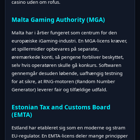
casino uden om rofus.
Malta Gaming Authority (MGA)
Malta har i årtier fungeret som centrum for den
europæiske iGaming-industri. En MGA-licens kræver,
at spillermidler opbevares på separate,
øremærkede konti, så pengene forbliver beskyttet,
selv hvis operatøren skulle gå konkurs. Softwaren
gennemgår desuden løbende, uafhængig testning
for at sikre, at RNG-motoren (Random Number
Generator) leverer fair og tilfældige udfald.
Estonian Tax and Customs Board
(EMTA)
Estland har etableret sig som en moderne og stram
EU-regulator. En EMTA-licens deler mange principper