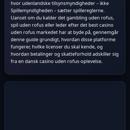
hvor udenlandske tilsynsmyndigheder – ikke
Spillemyndigheden – sætter spillereglerne.
Uanset om du kalder det gambling uden rofus,
spil uden rofus eller leder efter det best casino
uden rofus markedet har at byde på, gennemgår
denne guide grundigt, hvordan disse platforme
fungerer, hvilke licenser du skal kende, og
hvordan betalinger og skatteforhold adskiller sig
fra en dansk casino uden rofus-oplevelse.