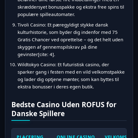
skræddersyet bonuspakke og ekstra free spins til
populære spilleautomater.
Tivoli Casino: Et pæregyldigt stykke dansk
kulturhistorie, som byder dig indenfor med 75
Gratis Chancer ved oprettelse – og det helt uden
skyggen af gennemspilskrav på dine
gevinster[cite: 4].
Wildtokyo Casino: Et futuristisk casino, der
sparker gang i festen med en vild velkomstpakke
og lader dig optjene mønter, som kan byttes til
ekstra bonusser i deres egen butik.
Bedste Casino Uden ROFUS for
Danske Spillere
PLACERING
ONLINE CASINO
VELKOMSTBO