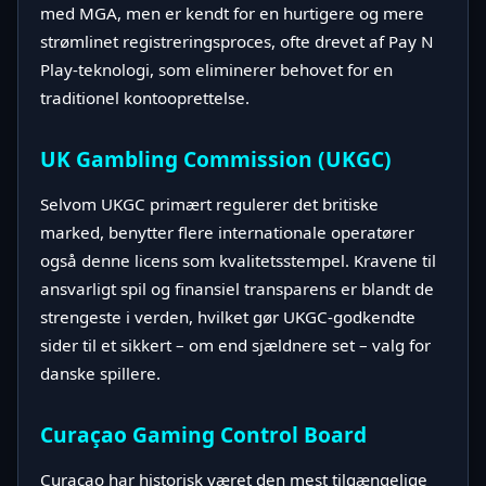
med MGA, men er kendt for en hurtigere og mere
strømlinet registreringsproces, ofte drevet af Pay N
Play-teknologi, som eliminerer behovet for en
traditionel kontooprettelse.
UK Gambling Commission (UKGC)
Selvom UKGC primært regulerer det britiske
marked, benytter flere internationale operatører
også denne licens som kvalitetsstempel. Kravene til
ansvarligt spil og finansiel transparens er blandt de
strengeste i verden, hvilket gør UKGC-godkendte
sider til et sikkert – om end sjældnere set – valg for
danske spillere.
Curaçao Gaming Control Board
Curaçao har historisk været den mest tilgængelige