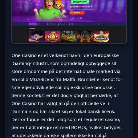
One Casino er et velkendt navn i den europæiske
iGaming-industri, som oprindeligt opbyggede sit
store omdømme på det internationale marked via
en solid MGA-licens fra Malta. Brandet er kendt for
sine egenudviklede spil og eksklusive bonusser. I
denne kontekst er det dog vigtigt at bemærke, at
One Casino har valgt at gå den officielle vej i
Danmark og har sikret sig en lokal dansk licens.
Derfor fungerer det i dag som et reguleret casino,
der er fuldt integreret med ROFUS, hvilket betyder,
at udelukkede danske spillere ikke kan tilgå