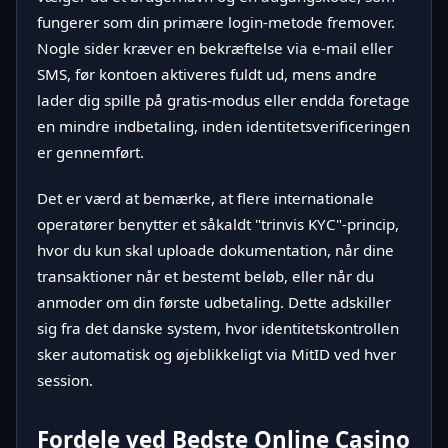
fungerer som din primære login-metode fremover.
Nogle sider kræver en bekræftelse via e-mail eller
SMS, før kontoen aktiveres fuldt ud, mens andre
lader dig spille på gratis-modus eller endda foretage
en mindre indbetaling, inden identitetsverificeringen
er gennemført.
Det er værd at bemærke, at flere internationale
operatører benytter et såkaldt "trinvis KYC"-princip,
hvor du kun skal uploade dokumentation, når dine
transaktioner når et bestemt beløb, eller når du
anmoder om din første udbetaling. Dette adskiller
sig fra det danske system, hvor identitetskontrollen
sker automatisk og øjeblikkeligt via MitID ved hver
session.
Fordele ved Bedste Online Casino