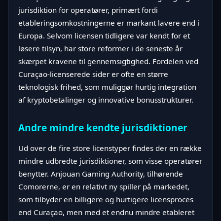
jurisdiktion for operatører, primært fordi
etableringsomkostningerne er markant lavere end i
Europa. Selvom licensen tidligere var kendt for et
løsere tilsyn, har store reformer i de seneste år
skærpet kravene til gennemsigtighed. Fordelen ved
Curaçao-licenserede sider er ofte en større
teknologisk frihed, som muliggør hurtig integration
af kryptobetalinger og innovative bonusstrukturer.
Andre mindre kendte jurisdiktioner
Ud over de fire store licenstyper findes der en række
mindre udbredte jurisdiktioner, som visse operatører
benytter. Anjouan Gaming Authority, tilhørende
Comorerne, er en relativt ny spiller på markedet,
som tilbyder en billigere og hurtigere licensproces
end Curaçao, men med et endnu mindre etableret