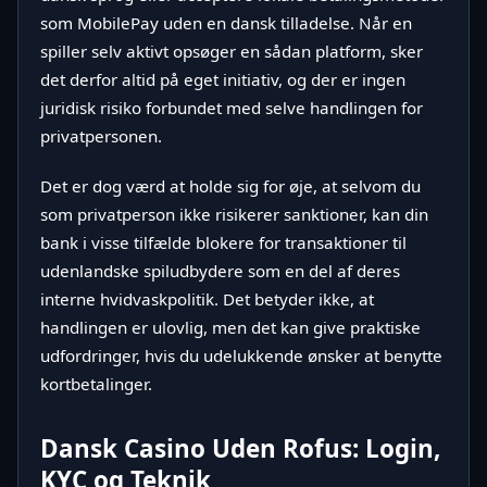
som MobilePay uden en dansk tilladelse. Når en
spiller selv aktivt opsøger en sådan platform, sker
det derfor altid på eget initiativ, og der er ingen
juridisk risiko forbundet med selve handlingen for
privatpersonen.
Det er dog værd at holde sig for øje, at selvom du
som privatperson ikke risikerer sanktioner, kan din
bank i visse tilfælde blokere for transaktioner til
udenlandske spiludbydere som en del af deres
interne hvidvaskpolitik. Det betyder ikke, at
handlingen er ulovlig, men det kan give praktiske
udfordringer, hvis du udelukkende ønsker at benytte
kortbetalinger.
Dansk Casino Uden Rofus: Login,
KYC og Teknik